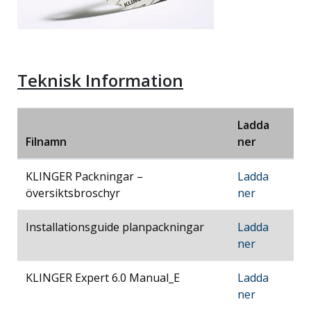
Teknisk Information
Ladda
Filnamn
ner
KLINGER Packningar –
Ladda
översiktsbroschyr
ner
Installationsguide planpackningar
Ladda
ner
KLINGER Expert 6.0 Manual_E
Ladda
ner