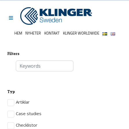
Hoppa
till
innehåll
HEM
NYHETER
KONTAKT
KLINGER WORLDWIDE
Filters
Email address
Search
Typ
Artiklar
Case studies
Checklistor