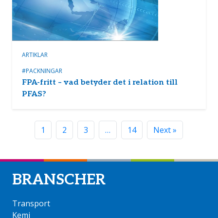
ARTIKLAR
#PACKNINGAR
FPA-fritt – vad betyder det i relation till
PFAS?
1
2
3
…
14
Next »
BRANSCHER
Transport
Kemi