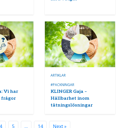
ARTIKLAR
#PACKNINGAR
: Vi har
KLINGER Gaja –
 frågor
Hållbarhet inom
tätningslösningar
4
5
…
14
Next »