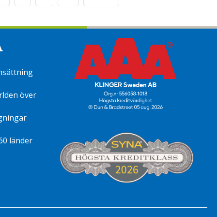
A
omsättning
rlden över
gningar
60 länder