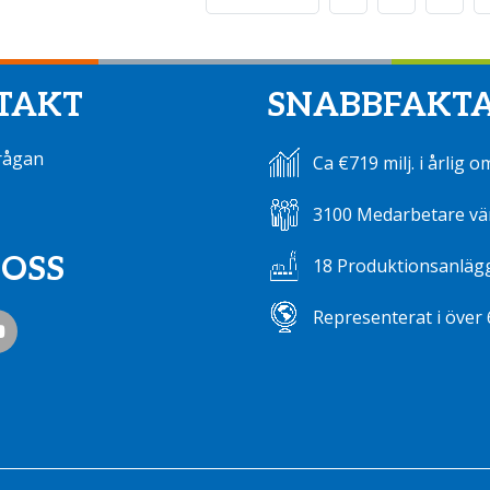
TAKT
SNABBFAKT
rågan
Ca €719 milj. i årlig 
3100 Medarbetare vä
 OSS
18 Produktionsanläg
Representerat i över 