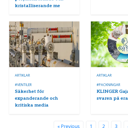
kristalliserande me
ARTIKLAR
ARTIKLAR
#VENTILER
#PACKNINGAR
Säkerhet för
KLINGER Gaja
expanderande och
svaren på era
kritiska media
« Previous
1
2
3