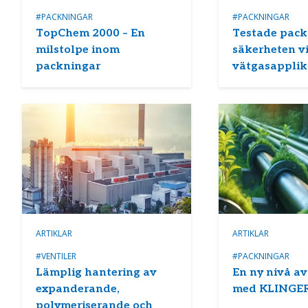
#PACKNINGAR
#PACKNINGAR
TopChem 2000 – En
Testade pack
milstolpe inom
säkerheten v
packningar
vätgasapplik
ARTIKLAR
ARTIKLAR
#VENTILER
#PACKNINGAR
Lämplig hantering av
En ny nivå av
expanderande,
med KLINGER
polymeriserande och