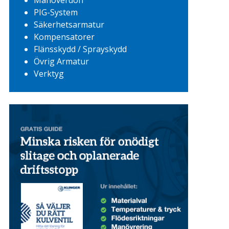
Manöverdon
PIG-System
Säkerhetsarmatur
Kompensatorer
Flänsskydd / Sprayskydd
Övrig Armatur
Verktyg