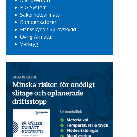
Manöverdon
PIG-System
Säkerhetsarmatur
Kompensatorer
Flänsskydd / Sprayskydd
Övrig Armatur
Verktyg