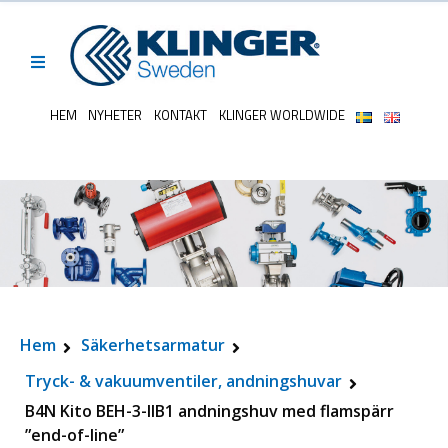
HEM
NYHETER
KONTAKT
KLINGER WORLDWIDE
Hem
Säkerhetsarmatur
Tryck- & vakuumventiler, andningshuvar
B4N Kito BEH-3-IIB1 andningshuv med flamspärr
”end-of-line”