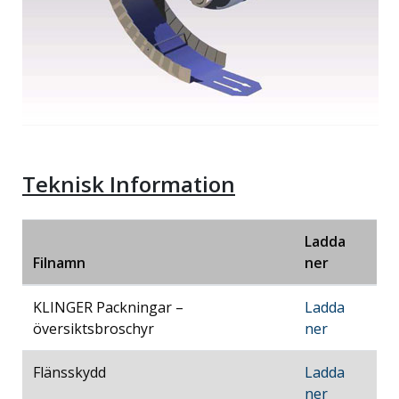
Teknisk Information
Ladda
Filnamn
ner
KLINGER Packningar –
Ladda
översiktsbroschyr
ner
Flänsskydd
Ladda
ner