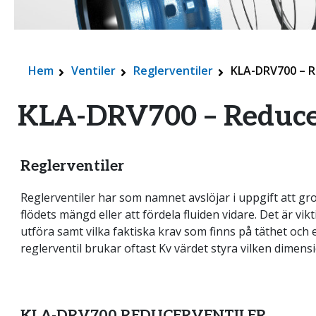
Hem
Ventiler
Reglerventiler
KLA-DRV700 – R
KLA-DRV700 – Reduce
Reglerventiler
Reglerventiler har som namnet avslöjar i uppgift att grov
flödets mängd eller att fördela fluiden vidare. Det är vik
utföra samt vilka faktiska krav som finns på täthet och e
reglerventil brukar oftast Kv värdet styra vilken dimen
KLA-DRV700 REDUCERVENTILER