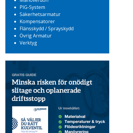
Manöverdon
PIG-System
Säkerhetsarmatur
Kompensatorer
Flänsskydd / Sprayskydd
Övrig Armatur
Verktyg