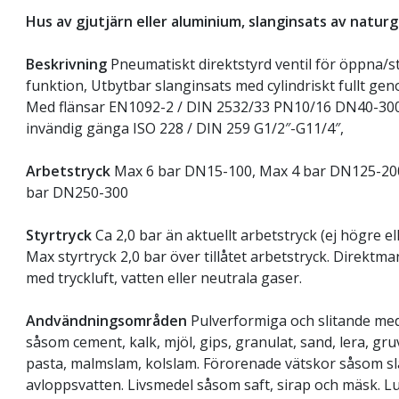
Hus av gjutjärn eller aluminium, slanginsats av natu
Beskrivning
Pneumatiskt direktstyrd ventil för öppna/
funktion, Utbytbar slanginsats med cylindriskt fullt ge
Med flänsar EN1092-2 / DIN 2532/33 PN10/16 DN40-30
invändig gänga ISO 228 / DIN 259 G1/2″-G11/4″,
Arbetstryck
Max 6 bar DN15-100, Max 4 bar DN125-20
bar DN250-300
Styrtryck
Ca 2,0 bar än aktuellt arbetstryck (ej högre ell
Max styrtryck 2,0 bar över tillåtet arbetstryck. Direktm
med tryckluft, vatten eller neutrala gaser.
Andvändningsområden
Pulverformiga och slitande me
såsom cement, kalk, mjöl, gips, granulat, sand, lera, gru
pasta, malmslam, kolslam. Förorenade vätskor såsom s
avloppsvatten. Livsmedel såsom saft, sirap och mäsk. Lu