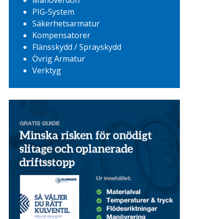
Manöverdon
PIG-System
Säkerhetsarmatur
Kompensatorer
Flänsskydd / Sprayskydd
Övrig Armatur
Verktyg