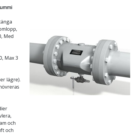
rgummi
stänga
nomlopp,
0, Med
0, Max 3
er lägre).
anövreras
dier
vlera,
lam och
ft och