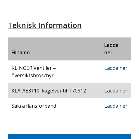
Teknisk Information
Ladda
Filnamn
ner
KLINGER Ventiler –
Ladda ner
översiktsbroschyr
KLA-AE3110_kagelventil_170312
Ladda ner
Säkra flänsförband
Ladda ner