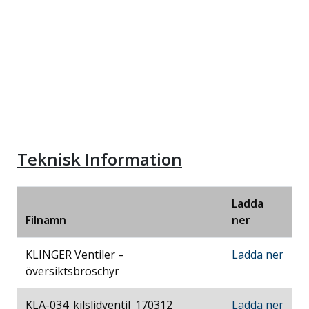
Teknisk Information
Ladda
Filnamn
ner
KLINGER Ventiler –
Ladda ner
översiktsbroschyr
KLA-034_kilslidventil_170312
Ladda ner